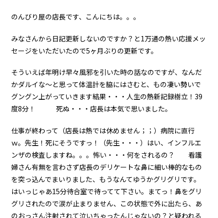
のんびり屋の店長です、こんにちは。。。
みなさんから日記更新しないのですか？と1万通の熱い応援メッ
セージをいただいたので5ヶ月ぶりの更新です。
そういえば年明け早々風邪を引いた時の話なのですが、なんだ
かダルイな～と思って体温計を脇にはさむと、もの凄い勢いで
グングン上がっていきます結果・・・人生の熱新記録樹立！39
度8分！ 死ぬ・・・店長は本気で思いました。
仕事が終わって（店長は熱では休めません；；）病院に直行
ｗ。先生！死にそうですっ！（先生・・・）はい、インフルエ
ンザの検査しますね。。。怖い・・・何をされるの？ 看護
婦さん有無を言わさず店長のデリケートな鼻に細い棒的なもの
を突っ込んでまいりました、もうなんてゆうかグリグリです。
はいっじゃあ15分待合室で待ってて下さい。まてっ！鼻をグリ
グリされたので涙が止まりません、この状態で外に出たら、あ
のおっさん注射されて泣いちゃったんじゃないの？と疑われる