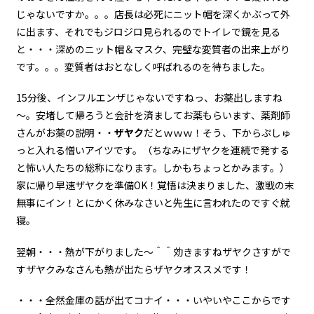
じゃないですか。。。店長は必死にニット帽を深くかぶって外
に出ます、それでもジロジロ見られるのでトイレで鏡を見る
と・・・深めのニット帽＆マスク、完璧な変質者の出来上がり
です。。。変質者はおとなしく呼ばれるのを待ちました。
15分後、インフルエンザじゃないですねっ、お薬出しますね
～。安堵して帰ろうと会計を済ましてお薬もらいます、薬剤師
さんがお薬の説明・・
ザヤク
だとｗｗｗ！そう、下からぷしゅ
っと入れる憎いアイツです。（ちなみにザヤクを連続で発する
と怖い人たちの総称になります。しかもちょっとかみます。）
家に帰り早速ザヤクを準備OK！覚悟は決まりました、激戦の末
無事にイン！とにかく休みなさいと先生に言われたのですぐ就
寝。
翌朝・・・熱が下がりました～＾＾効きますねザヤクさすがで
すザヤクみなさんも熱が出たらザヤクオススメです！
・・・全然金庫の話が出てコナイ・・・いやいやここからです